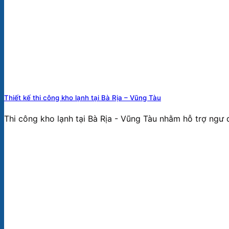
Thiết kế thi công kho lạnh tại Bà Rịa – Vũng Tàu
Thi công kho lạnh tại Bà Rịa - Vũng Tàu nhằm hỗ trợ ngư