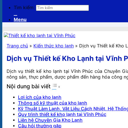
Tìm kiếm:
Menu
Trang chủ
»
Kiến thức kho lạnh
»
Dịch vụ Thiết kế Kho L
Dịch vụ Thiết kế Kho Lạnh tại Vĩnh 
Dịch vụ thiết kế kho lạnh tại Vĩnh Phúc của Chuyên 
nông sản, thực phẩm, dược phẩm đến hàng hóa công nghi
Nội dung bài viết
Lợi ích của kho lạnh
Thông số kỹ thuật của kho lạnh
Kỹ Thuật Làm Lạnh, Vật Liệu Cách Nhiệt, Hệ Thốn
Quy trình thiết kế kho lạnh tại Vĩnh Phúc
Liên hệ Chuyên Gia Kho Lạnh
Câu hỏi thường gặp