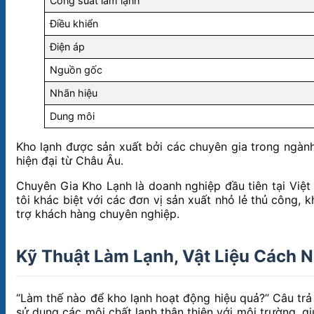
Công suất làm lạnh
Điều khiển
Điện áp
Nguồn gốc
Nhãn hiệu
Dung môi
Kho lạnh được sản xuất bởi các chuyên gia trong ngành 
hiện đại từ Châu Âu.
Chuyên Gia Kho Lạnh là doanh nghiệp đầu tiên tại Việ
tôi khác biệt với các đơn vị sản xuất nhỏ lẻ thủ công,
trợ khách hàng chuyên nghiệp.
Kỹ Thuật Làm Lạnh, Vật Liệu Cách N
“Làm thế nào để kho lạnh hoạt động hiệu quả?” Câu trả l
sử dụng các môi chất lạnh thân thiện với môi trường, g