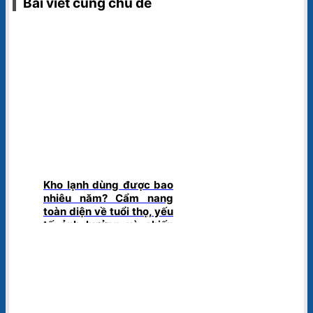
Bài viết cùng chủ đề
Kho lạnh dùng được bao
nhiêu năm? Cẩm nang
toàn diện về tuổi thọ, yếu
tố ảnh hưởng và chiến
lược tối ưu hóa đầu tư