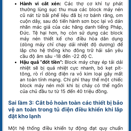
Hành vi cắt xén:
Các thợ cơ khí tự phát
thường lùng sục thu mua các block máy nén
cũ nát từ bãi phế liệu đã bị rơ bánh răng, om
cuộn dây, sau đó tiến hành sơn bọc lại vỏ dán
nhãn mác giả của các hãng danh tiếng Pháp,
Đức. Tệ hại hơn, họ còn sử dụng các block
máy nén thiết kế cho điều hòa dân dụng
(dòng máy chỉ chạy dải nhiệt độ dương) để
lắp cho hệ thống kho đông trữ hải sản yêu
cầu độ âm sâu -18 đến -22 độ C.
Hậu quả “đốt tiền”:
Block máy chạy ép tải dải
nhiệt sẽ bị quá nhiệt cực nhanh, bó kẹt pít-
tông, rò rỉ dòng điện ra vỏ kim loại gây mất
an toàn tính mạng. Chi phí thay thế một chiếc
block máy nén mới khi bị cháy có thể ngốn
của chủ đầu tư từ 15 đến 40 triệu đồng.
Sai lầm 3: Cắt bỏ hoàn toàn các thiết bị bảo
vệ an toàn trong tủ điện điều khiển
khi lắp
đặt kho lạnh
Một hệ thống điều khiển tự động đạt quy chuẩn