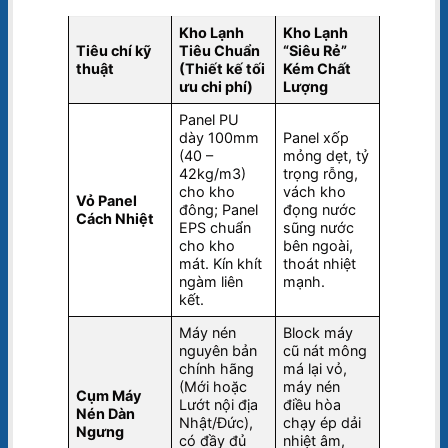
Kho Lạnh
Kho Lạnh
Tiêu chí kỹ
Tiêu Chuẩn
“Siêu Rẻ”
thuật
(Thiết kế tối
Kém Chất
ưu chi phí)
Lượng
Panel PU
dày 100mm
Panel xốp
(40 –
mỏng dẹt, tỷ
42kg/m3)
trọng rỗng,
cho kho
vách kho
Vỏ Panel
đông; Panel
đọng nước
Cách Nhiệt
EPS chuẩn
sũng nước
cho kho
bên ngoài,
mát. Kín khít
thoát nhiệt
ngàm liên
mạnh.
kết.
Máy nén
Block máy
nguyên bản
cũ nát mông
chính hãng
má lại vỏ,
(Mới hoặc
máy nén
Cụm Máy
Lướt nội địa
điều hòa
Nén Dàn
Nhật/Đức),
chạy ép dải
Ngưng
có đầy đủ
nhiệt âm,