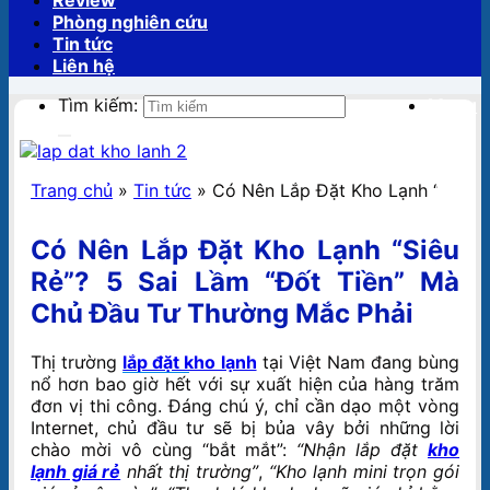
Review
Phòng nghiên cứu
Tin tức
Liên hệ
Tìm kiếm:
Menu
Trang chủ
»
Tin tức
»
Có Nên Lắp Đặt Kho Lạnh “Siêu 
Có Nên Lắp Đặt Kho Lạnh “Siêu
Rẻ”? 5 Sai Lầm “Đốt Tiền” Mà
Chủ Đầu Tư Thường Mắc Phải
Thị trường
lắp đặt kho lạnh
tại Việt Nam đang bùng
nổ hơn bao giờ hết với sự xuất hiện của hàng trăm
đơn vị thi công. Đáng chú ý, chỉ cần dạo một vòng
Internet, chủ đầu tư sẽ bị bủa vây bởi những lời
chào mời vô cùng “bắt mắt”:
“Nhận lắp đặt
kho
lạnh giá rẻ
nhất thị trường”
,
“Kho lạnh mini trọn gói