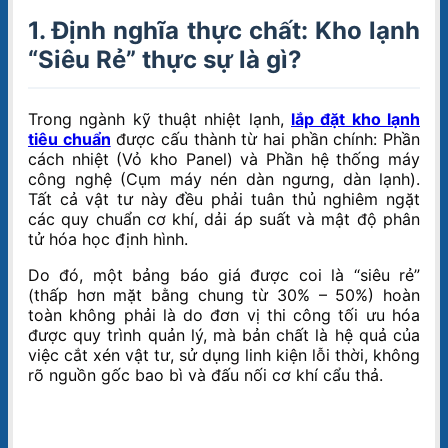
1. Định nghĩa thực chất: Kho lạnh
“Siêu Rẻ” thực sự là gì?
Trong ngành kỹ thuật nhiệt lạnh,
lắp đặt kho lạnh
tiêu chuẩn
được cấu thành từ hai phần chính: Phần
cách nhiệt (Vỏ kho Panel) và Phần hệ thống máy
công nghệ (Cụm máy nén dàn ngưng, dàn lạnh).
Tất cả vật tư này đều phải tuân thủ nghiêm ngặt
các quy chuẩn cơ khí, dải áp suất và mật độ phân
tử hóa học định hình.
Do đó, một bảng báo giá được coi là “siêu rẻ”
(thấp hơn mặt bằng chung từ 30% – 50%) hoàn
toàn không phải là do đơn vị thi công tối ưu hóa
được quy trình quản lý, mà bản chất là hệ quả của
việc cắt xén vật tư, sử dụng linh kiện lỗi thời, không
rõ nguồn gốc bao bì và đấu nối cơ khí cẩu thả.