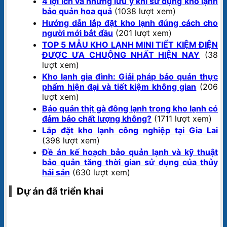
4 lợi ích và những lưu ý khi sử dụng kho lạnh
bảo quản hoa quả
(1038 lượt xem)
Hướng dẫn lắp đặt kho lạnh đúng cách cho
người mới bắt đầu
(201 lượt xem)
TOP 5 MẪU KHO LẠNH MINI TIẾT KIỆM ĐIỆN
ĐƯỢC ƯA CHUỘNG NHẤT HIỆN NAY
(38
lượt xem)
Kho lạnh gia đình: Giải pháp bảo quản thực
phẩm hiện đại và tiết kiệm không gian
(206
lượt xem)
Bảo quản thịt gà đông lạnh trong kho lạnh có
đảm bảo chất lượng không?
(1711 lượt xem)
Lắp đặt kho lạnh công nghiệp tại Gia Lai
(398 lượt xem)
Đề án kế hoạch bảo quản lạnh và kỹ thuật
bảo quản tăng thời gian sử dụng của thủy
hải sản
(630 lượt xem)
Dự án đã triển khai