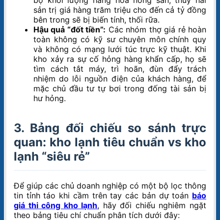
bộ khối lượng hàng hóa nông sản, thủy hải
sản trị giá hàng trăm triệu cho đến cả tỷ đồng
bên trong sẽ bị biến tính, thối rữa.
Hậu quả “đốt tiền”:
Các nhóm thợ giá rẻ hoàn
toàn không có kỹ sư chuyên môn chính quy
và không có mạng lưới túc trực kỹ thuật. Khi
kho xảy ra sự cố hỏng hàng khẩn cấp, họ sẽ
tìm cách tắt máy, trì hoãn, đùn đẩy trách
nhiệm do lỗi nguồn điện của khách hàng, để
mặc chủ đầu tư tự bơi trong đống tài sản bị
hư hỏng.
3. Bảng đối chiếu so sánh trực
quan: kho lạnh tiêu chuẩn vs kho
lạnh “siêu rẻ”
Để giúp các chủ doanh nghiệp có một bộ lọc thông
tin tỉnh táo khi cầm trên tay các bản dự toán
báo
giá thi công kho lạnh
, hãy đối chiếu nghiêm ngặt
theo bảng tiêu chí chuẩn phân tích dưới đây: