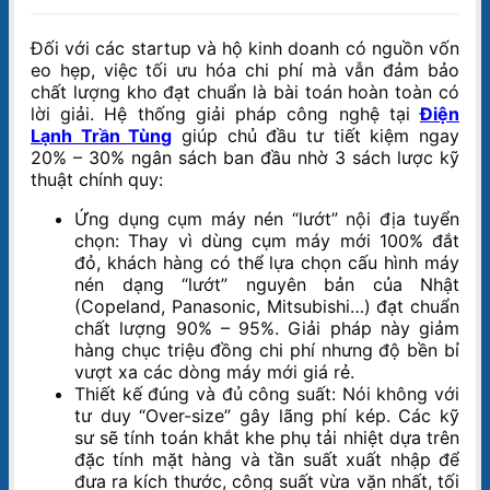
Đối với các startup và hộ kinh doanh có nguồn vốn
eo hẹp, việc tối ưu hóa chi phí mà vẫn đảm bảo
chất lượng kho đạt chuẩn là bài toán hoàn toàn có
lời giải. Hệ thống giải pháp công nghệ tại
Điện
Lạnh Trần Tùng
giúp chủ đầu tư tiết kiệm ngay
20% – 30% ngân sách ban đầu nhờ 3 sách lược kỹ
thuật chính quy:
Ứng dụng cụm máy nén “lướt” nội địa tuyển
chọn: Thay vì dùng cụm máy mới 100% đắt
đỏ, khách hàng có thể lựa chọn cấu hình máy
nén dạng “lướt” nguyên bản của Nhật
(Copeland, Panasonic, Mitsubishi…) đạt chuẩn
chất lượng 90% – 95%. Giải pháp này giảm
hàng chục triệu đồng chi phí nhưng độ bền bỉ
vượt xa các dòng máy mới giá rẻ.
Thiết kế đúng và đủ công suất: Nói không với
tư duy “Over-size” gây lãng phí kép. Các kỹ
sư sẽ tính toán khắt khe phụ tải nhiệt dựa trên
đặc tính mặt hàng và tần suất xuất nhập để
đưa ra kích thước, công suất vừa vặn nhất, tối