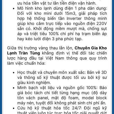
ưu hóa tiền vật tư lẫn tiền điện vận hành.
Mô hình kho lạnh dùng điện 1 pha dân dụng:
Đối với kho mini dưới 15m3, giải pháp tích
hợp hệ thống biến tần Inverter thông minh
giúp kho cắm trực tiếp vào nguồn điện 220V
sẵn có. Khởi động mềm mượt mà, chống sụt
áp và triệt tiêu 100% chi phí hạ trạm biến áp
hay kéo lưới điện 3 pha phức tạp.
Giữa thị trường vàng thau lẫn lộn,
Chuyên Gia Kho
Lạnh Trần Tùng
khẳng định vị thế đối tác chiến
lược hàng đầu tại Việt Nam thông qua quy trình
làm việc chuẩn hóa:
Học thuật và chuyên môn xuất sắc: Bản vẽ 3D
và thông số kỹ thuật được tối ưu bởi kỹ sư
giàu kinh nghiệm.
Minh bạch vật liệu và nguồn gốc 100%: Báo
giá bóc tách chi tiết từng hạng mục (độ dày
tôn vách panel, mật độ foam, model block
máy nén, tuyệt đối không phát sinh chi phí ẩn.
Cứu hộ kỹ thuật hỏa tốc 24/7: Đội ngũ kỹ
thuật viên luôn túc trực hỏa tốc giải quyết dứt