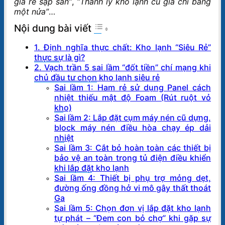
giá rẻ sập sàn”
,
“Thanh lý kho lạnh cũ giá chỉ bằng
một nửa”
…
Nội dung bài viết
1. Định nghĩa thực chất: Kho lạnh “Siêu Rẻ”
thực sự là gì?
2. Vạch trần 5 sai lầm “đốt tiền” chí mạng khi
chủ đầu tư chọn kho lạnh siêu rẻ
Sai lầm 1: Ham rẻ sử dụng Panel cách
nhiệt thiếu mật độ Foam (Rút ruột vỏ
kho)
Sai lầm 2: Lắp đặt cụm máy nén cũ dựng,
block máy nén điều hòa chạy ép dải
nhiệt
Sai lầm 3: Cắt bỏ hoàn toàn các thiết bị
bảo vệ an toàn trong tủ điện điều khiển
khi lắp đặt kho lạnh
Sai lầm 4: Thiết bị phụ trợ mỏng dẹt,
đường ống đồng hở vi mô gây thất thoát
Ga
Sai lầm 5: Chọn đơn vị lắp đặt kho lạnh
tự phát – “Đem con bỏ chợ” khi gặp sự