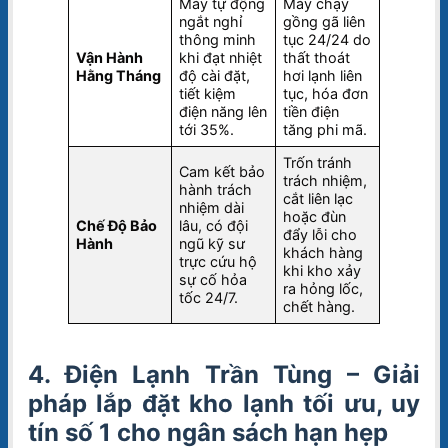
Máy tự động
Máy chạy
ngắt nghỉ
gồng gã liên
thông minh
tục 24/24 do
Vận Hành
khi đạt nhiệt
thất thoát
Hằng Tháng
độ cài đặt,
hơi lạnh liên
tiết kiệm
tục, hóa đơn
điện năng lên
tiền điện
tới 35%.
tăng phi mã.
Trốn tránh
Cam kết bảo
trách nhiệm,
hành trách
cắt liên lạc
nhiệm dài
hoặc đùn
Chế Độ Bảo
lâu, có đội
đẩy lỗi cho
Hành
ngũ kỹ sư
khách hàng
trực cứu hộ
khi kho xảy
sự cố hỏa
ra hỏng lốc,
tốc 24/7.
chết hàng.
4. Điện Lạnh Trần Tùng – Giải
pháp lắp đặt kho lạnh tối ưu, uy
tín số 1 cho ngân sách hạn hẹp