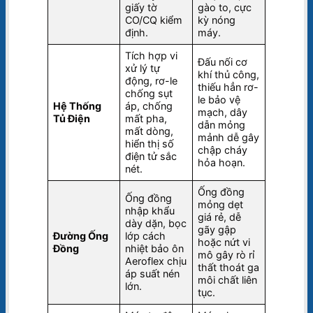
giấy tờ
gào to, cực
CO/CQ kiểm
kỳ nóng
định.
máy.
Tích hợp vi
Đấu nối cơ
xử lý tự
khí thủ công,
động, rơ-le
thiếu hẳn rơ-
chống sụt
le bảo vệ
Hệ Thống
áp, chống
mạch, dây
Tủ Điện
mất pha,
dẫn mỏng
mất dòng,
mảnh dễ gây
hiển thị số
chập cháy
điện tử sắc
hỏa hoạn.
nét.
Ống đồng
Ống đồng
mỏng dẹt
nhập khẩu
giá rẻ, dễ
dày dặn, bọc
gãy gập
Đường Ống
lớp cách
hoặc nứt vi
Đồng
nhiệt bảo ôn
mô gây rò rỉ
Aeroflex chịu
thất thoát ga
áp suất nén
môi chất liên
lớn.
tục.