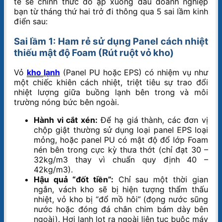
tế sẽ chính thức đổ ập xuống đầu doanh nghiệp
bạn từ tháng thứ hai trở đi thông qua 5 sai lầm kinh
điển sau:
Sai lầm 1: Ham rẻ sử dụng Panel cách nhiệt
thiếu mật độ Foam (Rút ruột vỏ kho)
Vỏ
kho lạnh
(Panel PU hoặc EPS) có nhiệm vụ như
một chiếc khiên cách nhiệt, triệt tiêu sự trao đổi
nhiệt lượng giữa buồng lạnh bên trong và môi
trường nóng bức bên ngoài.
Hành vi cắt xén:
Để hạ giá thành, các đơn vị
chộp giật thường sử dụng loại panel EPS loại
mỏng, hoặc panel PU có mật độ đổ lớp Foam
nén bên trong cực kỳ thưa thớt (chỉ đạt 30 –
32kg/m3 thay vì chuẩn quy định 40 –
42kg/m3).
Hậu quả “đốt tiền”:
Chỉ sau một thời gian
ngắn, vách kho sẽ bị hiện tượng thẩm thấu
nhiệt, vỏ kho bị “đổ mồ hôi” (đọng nước sũng
nước hoặc đóng đá chân chim bám dày bên
ngoài). Hơi lạnh lọt ra ngoài liên tục buộc máy