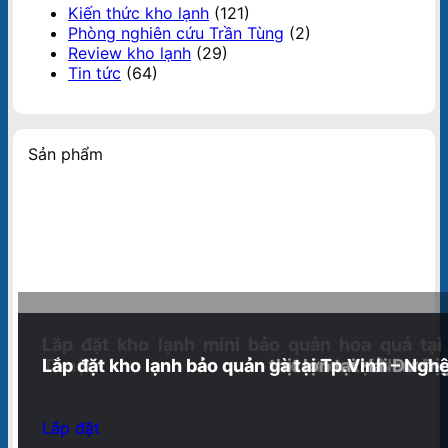
Kiến thức kho lạnh
(121)
Phòng nghiên cứu Trần Tùng
(2)
Review kho lạnh
(29)
Tin tức
(64)
Sản phẩm
Lắp đặt kho lạnh mini bảo quản hoa quả tại
Thuận
Lắp đặt kho lạnh bảo quản vaccines tại Nam Đị
Lắp đặt kho lạnh bảo quản thịt lợn tại Hải Dươn
Lắp đặt kho lạnh bảo quản gà tại Tp.Vinh – Ngh
Lắp đặt
Lắp đặt
Lắp đặt
Lắp đặt