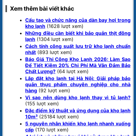
Xem thêm bài viết khác
Cấu tạo và chức năng của dàn bay hơi trong
kho lạnh
(1628 lượt xem)
Những điều cần biết khi bảo quản thịt đông
lạnh
(1304 lượt xem)
Cách tính công suất lưu trữ kho lạnh chuẩn
nhất
(893 lượt xem)
Báo Giá Thi Công Kho Lạnh 2026: Làm Sao
Để Tiết Kiệm 20% Chi Phí Mà Vẫn Đảm Bảo
Chất Lượng?
(64 lượt xem)
Lắp đặt kho lạnh tại Hà Nội: Giải pháp bảo
quản thực phẩm chuyên nghiệp cho nhà
hàng
(92 lượt xem)
Vì sao nên dùng kho lạnh thay vì tủ lạnh?
(155 lượt xem)
Đặc điểm kỹ thuật và ứng dụng của kho lạnh
10m³
(25184 lượt xem)
5 nguyên nhân khiến kho lạnh nhanh xuống
cấp
(170 lượt xem)