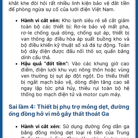
khắt khe đòi hỏi rất nhiều linh kiện bảo vệ đắt tiền
để phòng ngừa sự cố của lưới điện Việt Nam.
Hành vi cắt xén:
Kho lạnh siêu rẻ sẽ cắt giảm
toàn bộ các thiết bị: Rơ-le bảo vệ mất pha,
rơ-le chống quá dòng, chống sụt áp, thiết bị
van thông áp điều hòa áp suất buồng kho và
bộ điều khiển kỹ thuật số xả đá tự động. Toàn
bộ dây điện được đấu nối thô sơ, quấn băng
dính cẩu thả.
Hậu quả “đốt tiền”:
Vào các khung giờ cao
điểm, điện lưới khu vực nông thôn hoặc vùng
ven thường bị sụt áp đột ngột. Do thiếu thiết
bị ngắt mạch bảo vệ, dòng điện tăng cao sẽ
ngay lập tức phá hủy, thiêu rụi toàn bộ hệ
thống bo mạch điện tử và motor cụm máy.
Sai lầm 4: Thiết bị phụ trợ mỏng dẹt, đường
ống đồng hở vi mô gây thất thoát Ga
Hành vi cắt xén:
Sử dụng đường ống dẫn ga
bằng đồng mỏng dẹt loại rẻ tiền của Trung