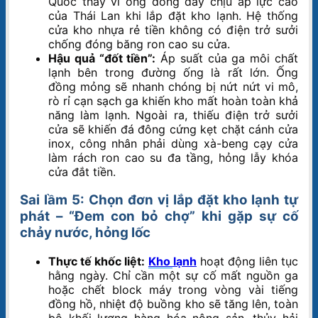
Quốc thay vì ống đồng dày chịu áp lực cao
của Thái Lan khi lắp đặt kho lạnh. Hệ thống
cửa kho nhựa rẻ tiền không có điện trở sưởi
chống đóng băng ron cao su cửa.
Hậu quả “đốt tiền”:
Áp suất của ga môi chất
lạnh bên trong đường ống là rất lớn. Ống
đồng mỏng sẽ nhanh chóng bị nứt nứt vi mô,
rò rỉ cạn sạch ga khiến kho mất hoàn toàn khả
năng làm lạnh. Ngoài ra, thiếu điện trở sưởi
cửa sẽ khiến đá đông cứng kẹt chặt cánh cửa
inox, công nhân phải dùng xà-beng cạy cửa
làm rách ron cao su đa tầng, hỏng lẫy khóa
cửa đắt tiền.
Sai lầm 5: Chọn đơn vị lắp đặt kho lạnh tự
phát – “Đem con bỏ chợ” khi gặp sự cố
chảy nước, hỏng lốc
Thực tế khốc liệt:
Kho lạnh
hoạt động liên tục
hằng ngày. Chỉ cần một sự cố mất nguồn ga
hoặc chết block máy trong vòng vài tiếng
đồng hồ, nhiệt độ buồng kho sẽ tăng lên, toàn