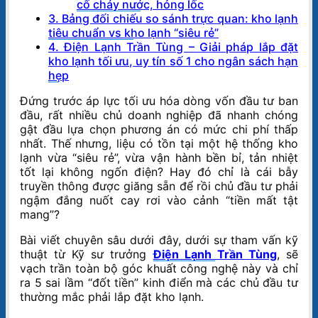
cố chảy nước, hỏng lốc
3. Bảng đối chiếu so sánh trực quan: kho lạnh
tiêu chuẩn vs kho lạnh “siêu rẻ”
4. Điện Lạnh Trần Tùng – Giải pháp lắp đặt
kho lạnh tối ưu, uy tín số 1 cho ngân sách hạn
hẹp
Đứng trước áp lực tối ưu hóa dòng vốn đầu tư ban
đầu, rất nhiều chủ doanh nghiệp đã nhanh chóng
gật đầu lựa chọn phương án có mức chi phí thấp
nhất. Thế nhưng, liệu có tồn tại một hệ thống kho
lạnh vừa “siêu rẻ”, vừa vận hành bền bỉ, tản nhiệt
tốt lại không ngốn điện? Hay đó chỉ là cái bẫy
truyền thông được giăng sẵn để rồi chủ đầu tư phải
ngậm đắng nuốt cay rơi vào cảnh “tiền mất tật
mang”?
Bài viết chuyên sâu dưới đây, dưới sự tham vấn kỹ
thuật từ Kỹ sư trưởng
Điện Lạnh Trần Tùng
, sẽ
vạch trần toàn bộ góc khuất công nghệ này và chỉ
ra 5 sai lầm “đốt tiền” kinh điển mà các chủ đầu tư
thường mắc phải lắp đặt kho lạnh.