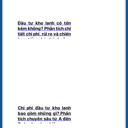
Đầu tư kho lạnh có tốn
kém không? Phân tích chi
tiết chi phí, rủi ro và chiến
lược tối ưu hóa lợi nhuận
Chi phí đầu tư kho lạnh
bao gồm những gì? Phân
tích chuyên sâu từ A đến
Z cho doanh nghiệp