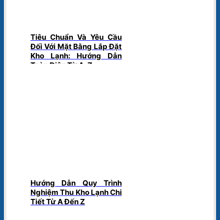
Tiêu Chuẩn Và Yêu Cầu
Đối Với Mặt Bằng Lắp Đặt
Kho Lạnh: Hướng Dẫn
Toàn Diện Từ A-Z
Hướng Dẫn Quy Trình
Nghiệm Thu Kho Lạnh Chi
Tiết Từ A Đến Z